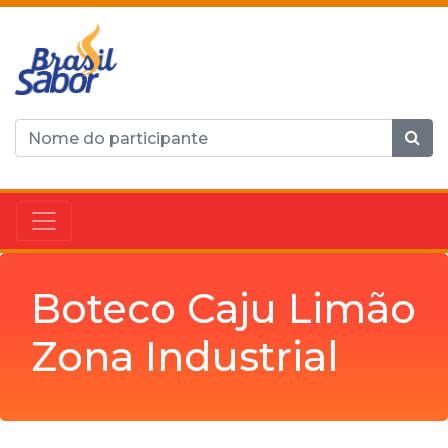
Boteco Caju Limão
Zona Industrial