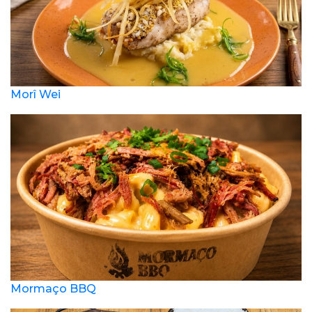
Morî Wei
Mormaço BBQ