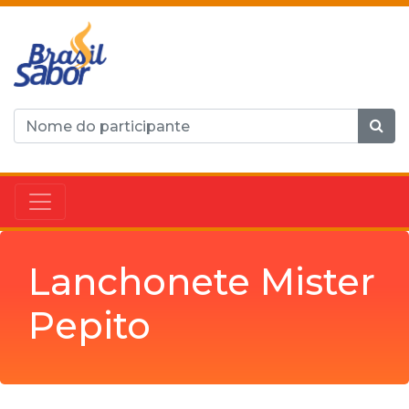
Lanchonete Mister
Pepito