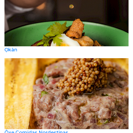
Ọkàn
Ôxe Comidas Nordestinas