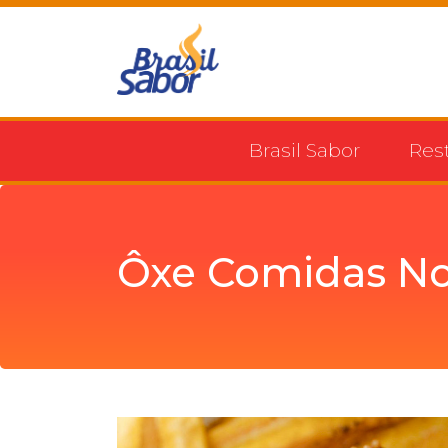
Brasil Sabor
Res
Ôxe Comidas No