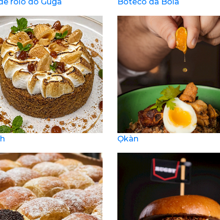
de rolo do Guga
Boteco da Bola
ah
Ọkàn