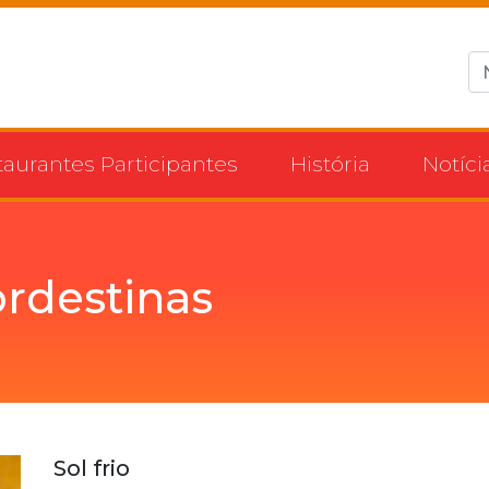
taurantes Participantes
História
Notíci
rdestinas
Sol frio