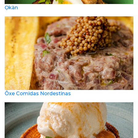
Ọkàn
Ôxe Comidas Nordestinas