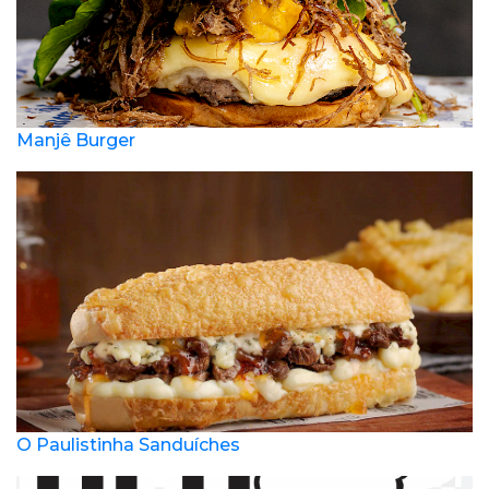
Manjê Burger
O Paulistinha Sanduíches