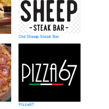
Old Sheep Steak Bar
Pizza67