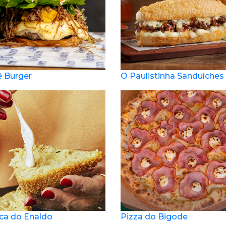
 Burger
O Paulistinha Sanduíches
ca do Enaldo
Pizza do Bigode