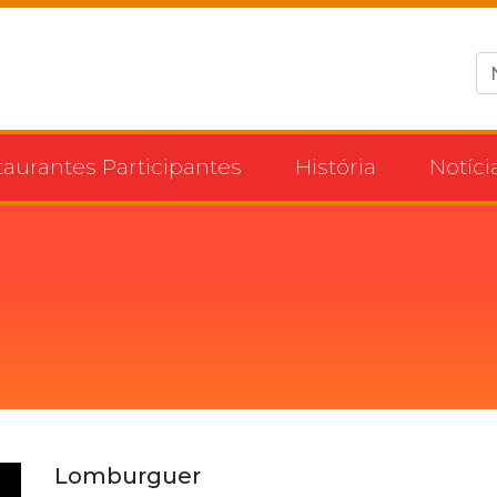
taurantes Participantes
História
Notíci
Lomburguer