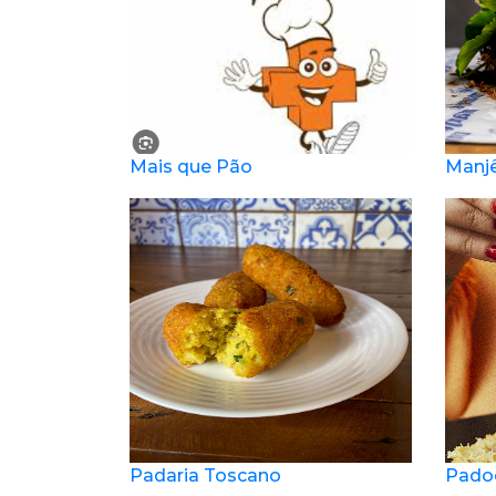
Mais que Pão
Manjê
Padaria Toscano
Pado