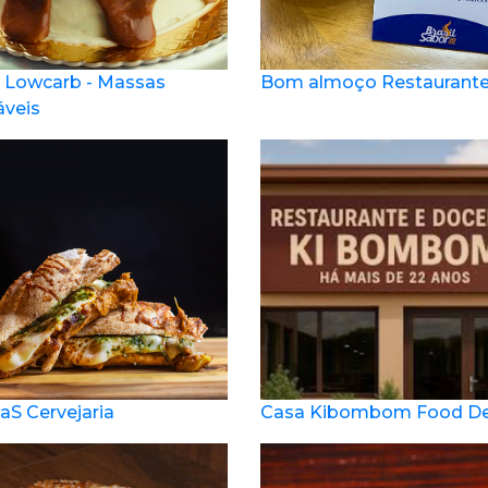
 Lowcarb - Massas
Bom almoço Restaurant
áveis
aS Cervejaria
Casa Kibombom Food Del