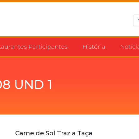
taurantes Participantes
História
Notíci
08 UND 1
Carne de Sol Traz a Taça