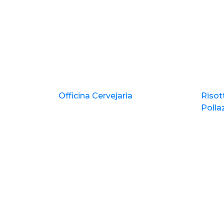
Officina Cervejaria
Risot
Polla