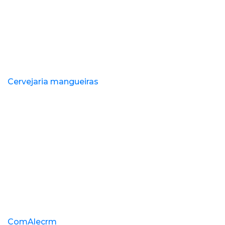
Cervejaria mangueiras
ComAlecrm