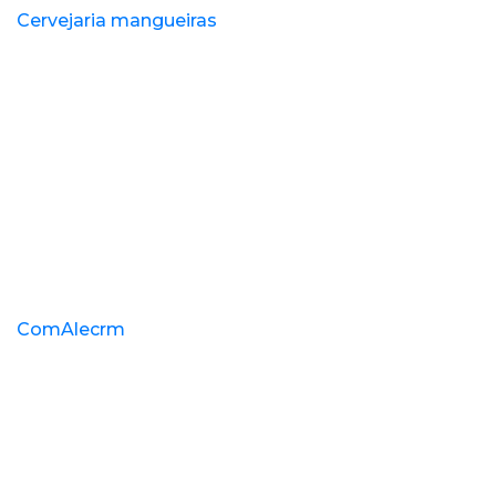
Cervejaria mangueiras
ComAlecrm